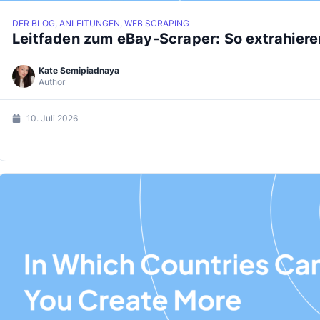
DER BLOG, ANLEITUNGEN, WEB SCRAPING
Leitfaden zum eBay-Scraper: So extrahiere
Kate Semipiadnaya
Author
10. Juli 2026