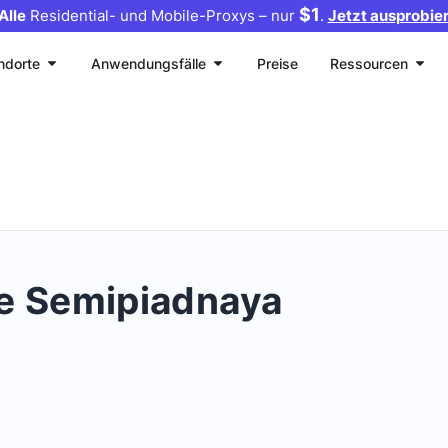
$1
Alle
Residential- und Mobile-Proxys – nur
.
Jetzt ausprobie
ndorte
Anwendungsfälle
Preise
Ressourcen
e Semipiadnaya