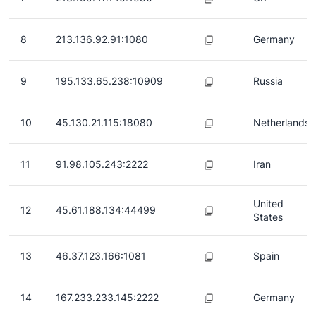
8
213.136.92.91:1080
Germany
9
195.133.65.238:10909
Russia
10
45.130.21.115:18080
Netherlands
11
91.98.105.243:2222
Iran
United
12
45.61.188.134:44499
States
13
46.37.123.166:1081
Spain
14
167.233.233.145:2222
Germany