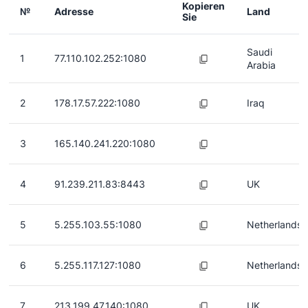
Kopieren
№
Adresse
Land
Sie
Saudi
1
77.110.102.252:1080
Arabia
2
178.17.57.222:1080
Iraq
3
165.140.241.220:1080
4
91.239.211.83:8443
UK
5
5.255.103.55:1080
Netherlands
6
5.255.117.127:1080
Netherlands
7
213.199.47.140:1080
UK