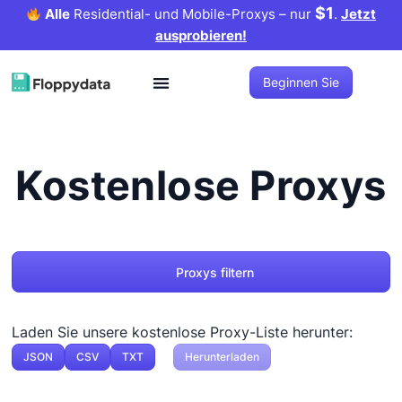
$1
Alle
Residential- und Mobile-Proxys – nur
.
Jetzt
ausprobieren!
Beginnen Sie
Kostenlose Proxys
Proxys filtern
Laden Sie unsere kostenlose Proxy-Liste herunter:
JSON
CSV
TXT
Herunterladen