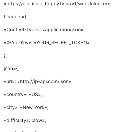
«https://client-api.floppy.host/v1/webUnlocker»,
headers={
«Content-Type»: «application/json»,
«X-Api-Key»: «YOUR_SECRET_TOKEN»
},
json={
«url»: «http://ip-api.com/json»,
«country»: «US»,
«city»: «New York»,
«difficulty»: «low»,