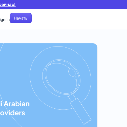
сейчас!
Начать
ign in