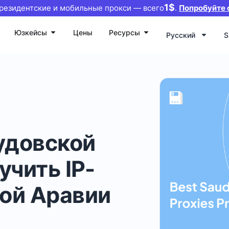
1$
резидентские и мобильные прокси — всего
.
Попробуйте 
Юзкейсы
Цены
Ресурсы
Русский
S
-
удовской
учить IP-
ой Аравии