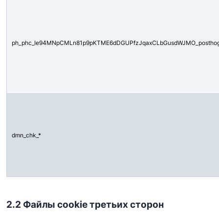
ph_phc_Ie94MNpCMLn81p9pKTME6dDGUPfzJqaxCLbGusdWJMO_postho
dmn_chk_*
2.2 Файлы cookie третьих сторон