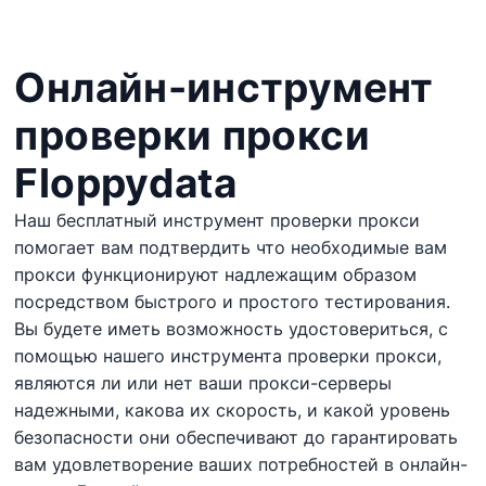
Местоположение
Статус
Онлайн-инструмент
Действия
проверки прокси
Floppydata
Наш бесплатный инструмент проверки прокси
помогает
вам
подтвердить
что
необходимые
вам
прокси
функционируют
надлежащим
образом
посредством быстрого
и
простого
тестирования.
Вы
будете
иметь
возможность удостовериться,
с
помощью нашего инструмента проверки прокси,
являются ли
или
нет
ваши
прокси-серверы
надежными
,
какова их
скорость
, и
какой
уровень
безопасности
они
обеспечивают
до
гарантировать
вам
удовлетворение
ваших
потребностей
в
онлайн-