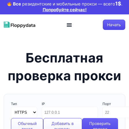
1$
Все
резидентские и мобильные прокси — всего
.
Попробуйте сейчас!
Начать
Бесплатная
проверка прокси
Тип
IP
Порт
Обычный
Добавить в
Проверить
текст
очередь
прокси