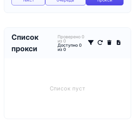
Список
Проверено
0
из
0
Все
HTTP
HTTPS
SOCKS4
Доступно
0
прокси
из
0
Адрес
Порт
Список пуст
Пользователь
Пароль
Тип