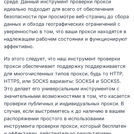
среде
. Данный инструмент проверки прокси
идеально
подходит для
всего
от
обеспечения
безопасности
при просмотре веб-страниц
до
сбора
данных
и
обхода
географических ограничений
с
уверенностью
в
том, что ваши прокси находятся
в
надлежащем рабочем состоянии
и
функционируют
эффективно
.
Из этого следует, что
наш инструмент проверки
прокси
обеспечивает поддержку
поддерживается
для
многочисленных
типов
прокси
,
будь то
HTTP,
HTTPS,
или
SOCKS
варианты:
SOCKS4
и
SOCKS5
.
Это
делает его универсальным
инструментом
с
значительными
возможностями
в
том,
что
касается
проверки
публичных и индивидуальных прокси
.
В
случае, если
вы
стремитесь
к
до
наличию
в вашем
распоряжении простого в использовании
инструмента проверки прокси, который
бесплатен
и
эффективен
,
действительно
результативен,