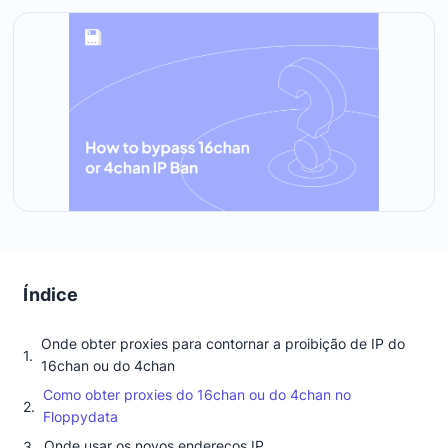
Índice
Onde obter proxies para contornar a proibição de IP do
16chan ou do 4chan
Como obter proxies do 16chan ou do 4chan no
Floppydata
Onde usar os novos endereços IP