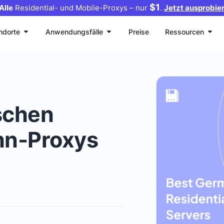
$1
Alle
Residential- und Mobile-Proxys – nur
.
Jetzt ausprobie
ndorte
Anwendungsfälle
Preise
Ressourcen
schen
hn-Proxys