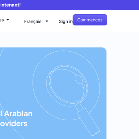
intenant!
Commencez
es
Français
Sign in