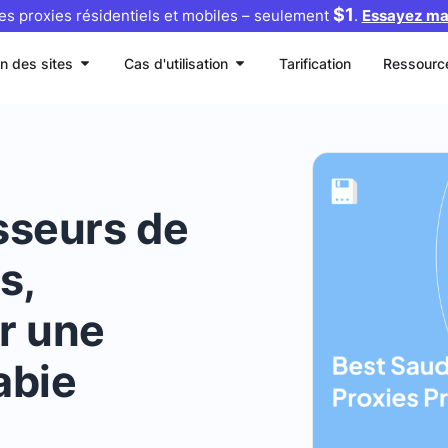
$1
es proxies résidentiels et mobiles – seulement
.
Essayez ma
on des sites
Cas d'utilisation
Tarification
Ressourc
sseurs de
s,
r une
abie