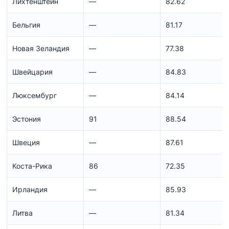
Лихтенштейн
—
82.62
Бельгия
—
81.17
Новая Зеландия
—
77.38
Швейцария
—
84.83
Люксембург
—
84.14
Эстония
91
88.54
Швеция
—
87.61
Коста-Рика
86
72.35
Ирландия
—
85.93
Литва
—
81.34