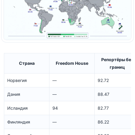
Репортёры без
Страна
Freedom House
границ
Норвегия
—
92.72
Дания
—
88.47
Исландия
94
82.77
Финляндия
—
86.22