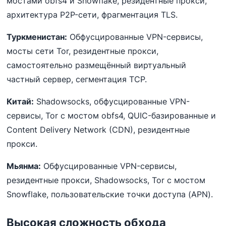
мостами obfs4 и Snowflake, резидентные прокси,
архитектура P2P-сети, фрагментация TLS.
Туркменистан:
Обфусцированные VPN-сервисы,
мосты сети Tor, резидентные прокси,
самостоятельно размещённый виртуальный
частный сервер, сегментация TCP.
Китай:
Shadowsocks, обфусцированные VPN-
сервисы, Tor с мостом obfs4, QUIC-базированные и
Content Delivery Network (CDN), резидентные
прокси.
Мьянма:
Обфусцированные VPN-сервисы,
резидентные прокси, Shadowsocks, Tor с мостом
Snowflake, пользовательские точки доступа (APN).
Высокая сложность обхода