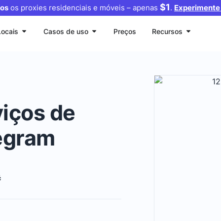
$1
os
os proxies residenciais e móveis – apenas
.
Experimente
Locais
Casos de uso
Preços
Recursos
viços de
legram
ć