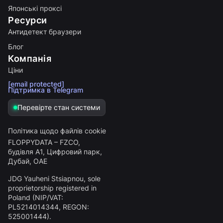
Японські проксі
Ресурси
Антидетект браузери
Блог
Компанія
Ціни
[email protected]
Підтримка в Telegram
Перевірте стан системи
Політика щодо файлів cookie
FLOPPYDATA – FZCO,
будівля A1, Цифровий парк,
Дубай, ОАЕ
JDG Yauheni Stsiapnou
, sole
proprietorship registered in
Poland (NIP/VAT:
PL5214014344
, REGON:
525001444
).