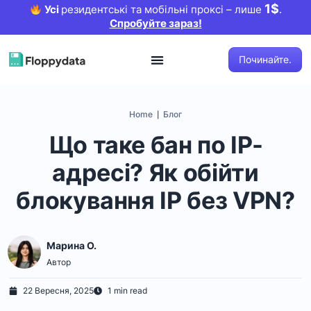
1$
Усі
резидентські та мобільні проксі – лише
.
Спробуйте зараз!
Починайте.
Home
Блог
|
Що таке бан по IP-
адресі? Як обійти
блокування IP без VPN?
Марина O.
Автор
22 Вересня, 2025
1 min read