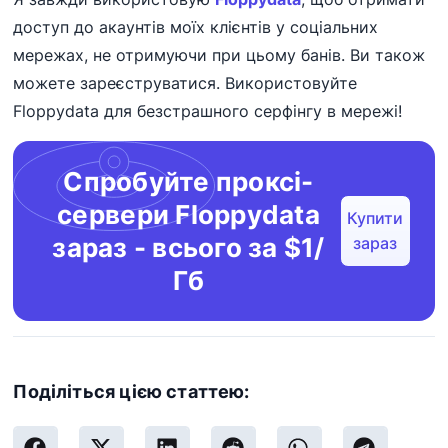
доступ до акаунтів моїх клієнтів у соціальних
мережах, не отримуючи при цьому банів. Ви також
можете зареєструватися. Використовуйте
Floppydata для безстрашного серфінгу в мережі!
Спробуйте проксі-
сервери Floppydata
Купити
зараз - всього за $1/
зараз
Гб
Поділіться цією статтею: