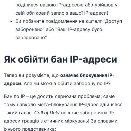
поділився вашою IP-адресою або увійшов у
свій обліковий запис з вашої IP-адреси)
Ви побачите повідомлення на кшталт “Доступ
заборонено” або “Ваш IP-адресу було
заблоковано”
Як обійти бан IP-адреси
Тепер ви розумієте, що
означає блокування IP-
адреси
. Але чи можна обійти заборону по IP?
Бан по IP – це досить серйозна проблема; саме
тому навколо мета-блокування IP-адрес здійнявся
такий галас.
Call of Duty
не хоче забороняти IP-
адреси гравців з етичних міркувань! За словами
їхнього представника: