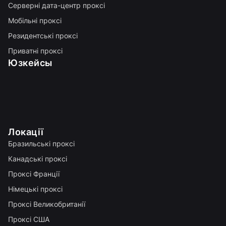
Серверні дата-центр проксі
Мобільні проксі
Резидентські проксі
Приватні проксі
Юзкейсы
Локації
Бразильські проксі
Канадські проксі
Проксі Франції
Німецькі проксі
Проксі Великобританії
Проксі США