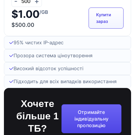
-
+
$1.00
/GB
Купити
зараз
$500.00
95% чистих IP-адрес
Прозора система ціноутворення
Високий відсоток успішності
Підходить для всіх випадків використання
Хочете
Отримайте
більше 1
індивідуальну
пропозицію
ТБ?