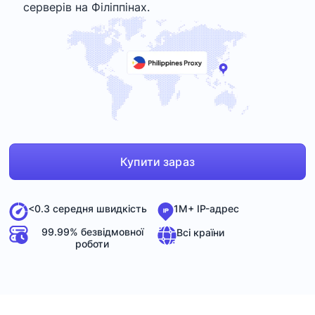
серверів на Філіппінах.
Купити зараз
<0.3 середня швидкість
1M+ IP-адрес
99.99% безвідмовної
Всі країни
роботи