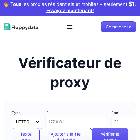
$1
Tous
les proxies résidentiels et mobiles – seulement
.
Essayez maintenant!
Commencez
Vérificateur de
proxy
Type
IP
Port
Texte
Ajouter à la file
Vérifier le
brut
d'attente
proxy