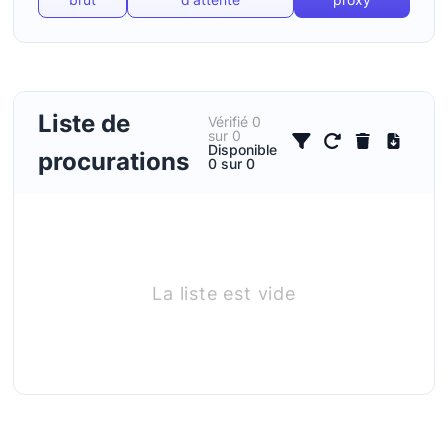
Liste de
Vérifié
0
sur
0
Tous
HTTP
HTTPS
SOCKS
Disponible
procurations
0
sur
0
Adresse
Port
La liste est vide
Utilisateur
Mot de passe
Type