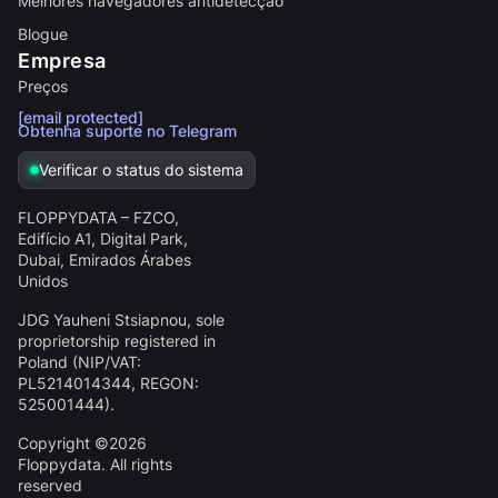
Melhores navegadores antidetecção
Blogue
Empresa
Preços
[email protected]
Obtenha suporte no Telegram
Verificar o status do sistema
FLOPPYDATA – FZCO,
Edifício A1, Digital Park,
Dubai, Emirados Árabes
Unidos
JDG Yauheni Stsiapnou
, sole
proprietorship registered in
Poland (NIP/VAT:
PL5214014344
, REGON:
525001444
).
Copyright ©2026
Floppydata. All rights
reserved