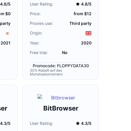
4.6/5
User Rating:
4.8/5
om $0
Price:
from $12
 party
Proxies use:
Third party
Origin:
2021
Year:
2020
Free trial:
No
Promocode: FLOPPYDATA30
30% Rabatt auf das
Monatsabonnement
er
BitBrowser
4.3/5
User Rating:
4.3/5