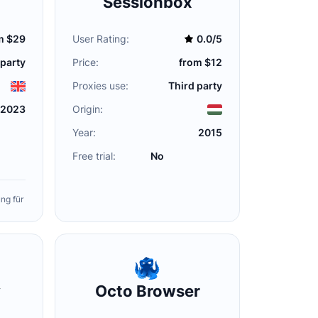
Sessionbox
m $29
User Rating:
0.0/5
 party
Price:
from $12
Proxies use:
Third party
Origin:
2023
Year:
2015
Free trial:
No
ng für
y
Octo Browser