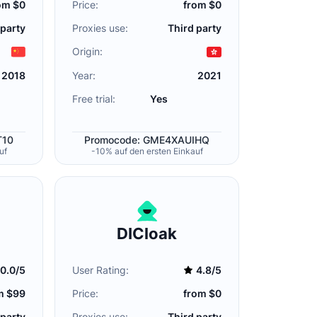
om $0
Price:
from $0
 party
Proxies use:
Third party
Origin:
2018
Year:
2021
Free trial:
Yes
T10
Promocode: GME4XAUIHQ
uf
-10% auf den ersten Einkauf
DICloak
0.0/5
User Rating:
4.8/5
m $99
Price:
from $0
 party
Proxies use:
Third party