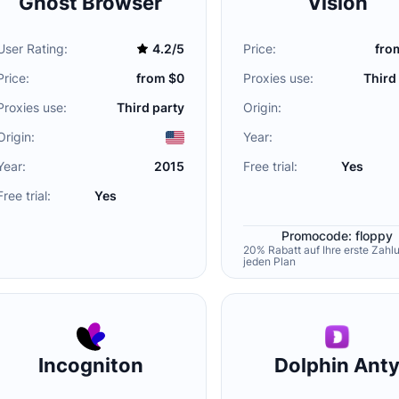
Ghost Browser
Vision
User Rating:
4.2/5
Price:
fro
Price:
from $0
Proxies use:
Third
Proxies use:
Third party
Origin:
Origin:
Year:
Year:
2015
Free trial:
Yes
Free trial:
Yes
Promocode: floppy
20% Rabatt auf Ihre erste Zahlu
jeden Plan
Incogniton
Dolphin Ant