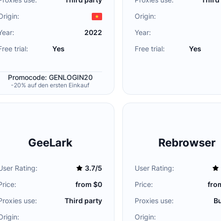
Origin:
Origin:
Year:
2022
Year:
Free trial:
Yes
Free trial:
Yes
Promocode: GENLOGIN20
-20% auf den ersten Einkauf
GeeLark
Rebrowser
User Rating:
3.7/5
User Rating:
Price:
from $0
Price:
fro
Proxies use:
Third party
Proxies use:
Bu
Origin:
Origin: