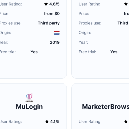
User Rating:
4.6/5
User Rating:
Price:
from $0
Price:
fr
Proxies use:
Third party
Proxies use:
Third
Origin:
Origin:
Year:
2019
Year:
Free trial:
Yes
Free trial:
Yes
MuLogin
MarketerBrows
User Rating:
4.1/5
User Rating: