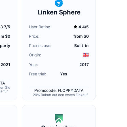
Linken Sphere
3.7/5
User Rating:
4.4/5
om $0
Price:
from $0
 party
Proxies use:
Built-in
Origin:
2021
Year:
2017
Free trial:
Yes
ATA
ken Sie
Promocode: FLOPPYDATA
e für
- 20% Rabatt auf den ersten Einkauf