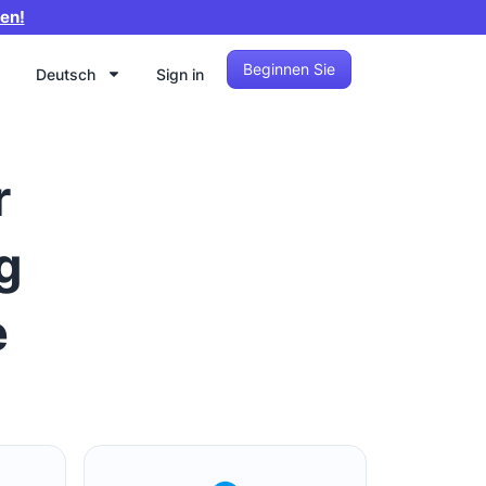
en!
Beginnen Sie
Deutsch
Sign in
r
g
e