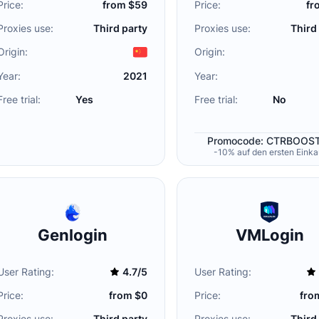
Price:
from $59
Price:
fr
Proxies use:
Third party
Proxies use:
Third
Origin:
Origin:
Year:
2021
Year:
Free trial:
Yes
Free trial:
No
Promocode: CTRBOOS
-10% auf den ersten Einka
Genlogin
VMLogin
User Rating:
4.7/5
User Rating:
Price:
from $0
Price:
fro
Proxies use:
Third party
Proxies use:
Third