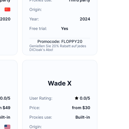
Origin:
2020
Year:
2024
Free trial:
Yes
Promocode: FLOPPY20
Genießen Sie 20% Rabatt auf jedes
DICloak's Abo!
Wade X
0.0/5
User Rating:
0.0/5
m $49
Price:
from $30
ilt-in
Proxies use:
Built-in
Origin: