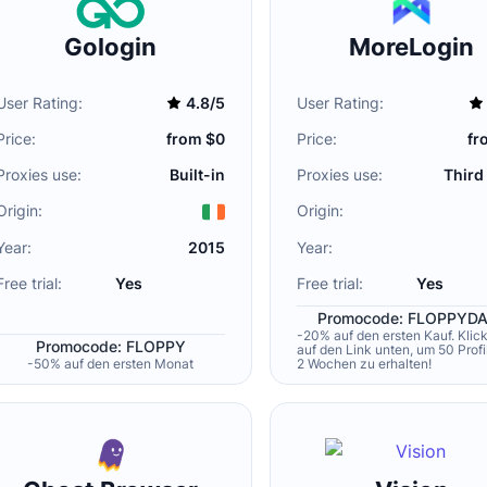
Gologin
MoreLogin
User Rating:
4.8/5
User Rating:
Price:
from $0
Price:
fr
Proxies use:
Built-in
Proxies use:
Third
Origin:
Origin:
Year:
2015
Year:
Free trial:
Yes
Free trial:
Yes
Promocode: FLOPPYD
-20% auf den ersten Kauf. Klic
Promocode: FLOPPY
auf den Link unten, um 50 Profil
-50% auf den ersten Monat
2 Wochen zu erhalten!