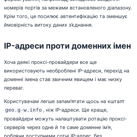
номерів портів за межами встановленого діапазону.
Крім того, це посилює автентифікацію та зменшує
ймовірність витоку даних з’єднання.
IP-адреси проти доменних імен
Хоча деякі проксі-провайдери все ще
використовують необроблені IP-адреси, перехід на
доменні імена став звичним явищем і має низку
переваг.
Користувачам легше запам’ятати щось на кшталт
, ніж IP-адреси. Ще краще,
geo.g-w.info
провайдери можуть налаштувати ротацію проксі-
серверів через одне й те саме доменне ім’я,
роблячи доступними сотні IP-адрес, без