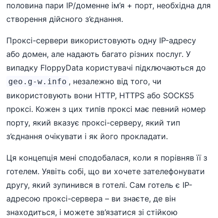
половина пари IP/доменне ім’я + порт, необхідна для
створення дійсного з’єднання.
Проксі-сервери використовують одну IP-адресу
або домен, але надають багато різних послуг. У
випадку FloppyData користувачі підключаються до
, незалежно від того, чи
geo.g-w.info
використовують вони HTTP, HTTPS або SOCKS5
проксі. Кожен з цих типів проксі має певний номер
порту, який вказує проксі-серверу, який тип
з’єднання очікувати і як його прокладати.
Ця концепція мені сподобалася, коли я порівняв її з
готелем. Уявіть собі, що ви хочете зателефонувати
другу, який зупинився в готелі. Сам готель є IP-
адресою проксі-сервера – ви знаєте, де він
знаходиться, і можете зв’язатися зі стійкою