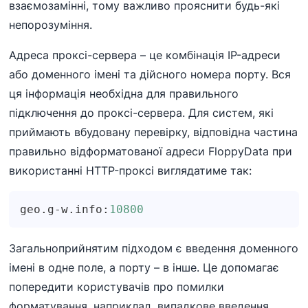
взаємозамінні, тому важливо прояснити будь-які
непорозуміння.
Адреса проксі-сервера – це комбінація IP-адреси
або доменного імені та дійсного номера порту. Вся
ця інформація необхідна для правильного
підключення до проксі-сервера. Для систем, які
приймають вбудовану перевірку, відповідна частина
правильно відформатованої адреси FloppyData при
використанні HTTP-проксі виглядатиме так:
geo.g-w.info:
10800
Загальноприйнятим підходом є введення доменного
імені в одне поле, а порту – в інше. Це допомагає
попередити користувачів про помилки
форматування, наприклад, випадкове введення