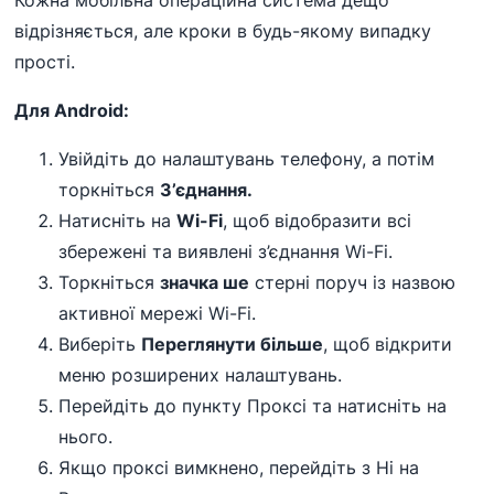
Кожна мобільна операційна система дещо
відрізняється, але кроки в будь-якому випадку
прості.
Для Android:
Увійдіть до налаштувань телефону, а потім
торкніться
З’єднання.
Натисніть на
Wi-Fi
, щоб відобразити всі
збережені та виявлені з’єднання Wi-Fi.
Торкніться
значка ше
стерні поруч із назвою
активної мережі Wi-Fi.
Виберіть
Переглянути більше
, щоб відкрити
меню розширених налаштувань.
Перейдіть до пункту Проксі та натисніть на
нього.
Якщо проксі вимкнено, перейдіть з Ні на