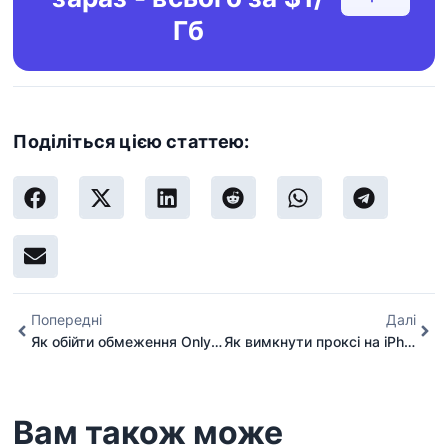
Гб
Поділіться цією статтею:
Попередні
Далі
Як обійти обмеження OnlyFans без VPN (за допомогою проксі)
Як вимкнути проксі на iPhone?
Вам також може