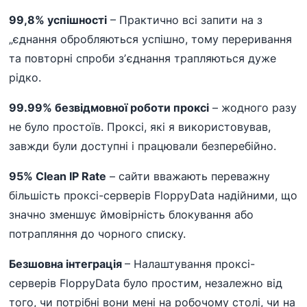
99,8% успішності
– Практично всі запити на з
„єднання обробляються успішно, тому переривання
та повторні спроби зʼєднання трапляються дуже
рідко.
99.99% безвідмовної роботи проксі
– жодного разу
не було простоїв. Проксі, які я використовував,
завжди були доступні і працювали безперебійно.
95% Clean IP Rate
– сайти вважають переважну
більшість проксі-серверів FloppyData надійними, що
значно зменшує ймовірність блокування або
потрапляння до чорного списку.
Безшовна інтеграція
– Налаштування проксі-
серверів FloppyData було простим, незалежно від
того, чи потрібні вони мені на робочому столі, чи на