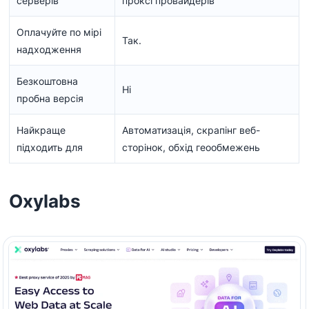
серверів
проксі провайдерів
Оплачуйте по мірі
Так.
надходження
Безкоштовна
Ні
пробна версія
Найкраще
Автоматизація, скрапінг веб-
підходить для
сторінок, обхід геообмежень
Oxylabs