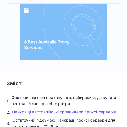
Зміст
Фактори, які слід враховувати, вибираючи, де купити
австралійські проксі-сервери
Найкращі австралійські провайдери проксі-серверів
Остаточний підсумок: Найкращі проксі-сервери для
дропшиппінгу у 2026 році