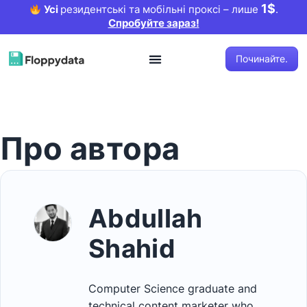
1$
Усі
резидентські та мобільні проксі – лише
.
Спробуйте зараз!
Починайте.
Про автора
Abdullah
Shahid
Computer Science graduate and
technical content marketer who