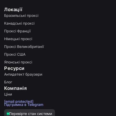
Локації
Бразильські проксі
Канадські проксі
Проксі Франції
Німецькі проксі
Проксі Великобританії
Проксі США
Японські проксі
Ресурси
Антидетект браузери
Блог
Компанія
Ціни
[email protected]
Підтримка в Telegram
Перевірте стан системи