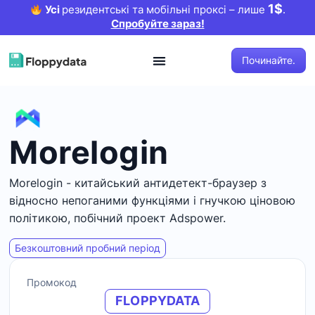
1$
Усі
резидентські та мобільні проксі – лише
.
Спробуйте зараз!
Починайте.
Morelogin
Morelogin - китайський антидетект-браузер з
відносно непоганими функціями і гнучкою ціновою
політикою, побічний проект Adspower.
Безкоштовний пробний період
Промокод
FLOPPYDATA