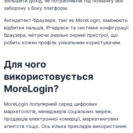
збільшити дохід, не потрапляючи під позначку або
заборону з боку платформ.
Антидетект-браузери, такі як MoreLogin, замінюють
відбитки пальців, IP-адреси та системні конфігурації
браузера, імітуючи реальні окремі пристрої, що
робить кожен профіль унікальним користувачем.
Для чого
використовується
MoreLogin?
MoreLogin популярний серед цифрових
маркетологів, менеджерів соціальних мереж,
продавців електронної комерції, маркетингових
агентств тощо. Ось кілька прикладів використання: