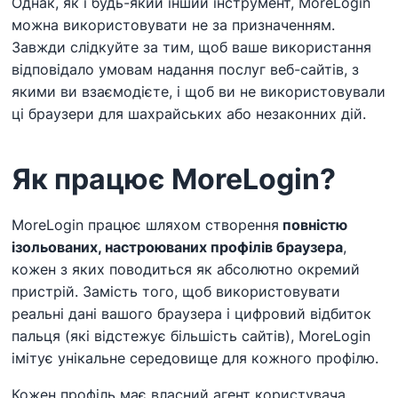
Однак, як і будь-який інший інструмент, MoreLogin
можна використовувати не за призначенням.
Завжди слідкуйте за тим, щоб ваше використання
відповідало умовам надання послуг веб-сайтів, з
якими ви взаємодієте, і щоб ви не використовували
ці браузери для шахрайських або незаконних дій.
Як працює MoreLogin?
MoreLogin працює шляхом створення
повністю
ізольованих, настроюваних профілів браузера
,
кожен з яких поводиться як абсолютно окремий
пристрій. Замість того, щоб використовувати
реальні дані вашого браузера і цифровий відбиток
пальця (які відстежує більшість сайтів), MoreLogin
імітує унікальне середовище для кожного профілю.
Кожен профіль має власний агент користувача,