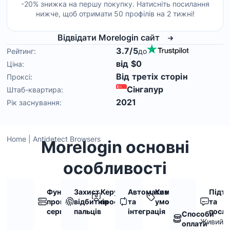
-20% знижка на першу покупку. Натисніть посилання
нижче, щоб отримати 50 профілів на 2 тижні!
Відвідати Morelogin сайт
3.7/5
Рейтинг:
до
від $0
Ціна:
Від третіх сторін
Проксі:
Сінгапур
Штаб-квартира:
2021
Рік заснування:
Home
|
Antidetect Browsers
Morelogin основні
особливості
Функції
Захист
Керування
Автоматизація
Комерційні
Підт
проксі-
відбитків
профілем
та
умови
та
сервера
пальців
інтеграція
послу
Способи
Живий
оплати