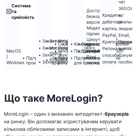
чат
Система
365/24/
Доступна
та
Кредитна/
з
безкоштовна
сумісність
дебетова
реальн
версія,
Модель
картка,
людьми
підписки,
PayPal,
Email,
Ціноутворення
Захист WebGL
Захист шрифтів
Криптовалюта,
Підтрим
Cookie Robot
Хмарне сховище
Командна співпраця
Сумісність з Puppeteer
за
Захист WebRTC
Маскування часового
Регіональні
англійсь
профілів
MacOS
Імпорт/експорт профілю
Підтримка API
Сумісний з Selenium
профілями,
поясу
Захист звуку
способи
Докумен
|
Річні
Підтримка сторонніх
Керування кількома
Підтримка розширень
Розширений
Захист полотна
оплати
посібни
Windows
знижки
проксі-серверів
рахунками
для браузерів
Що таке MoreLogin?
MoreLogin – один з визнаних антидетект-
браузерів
на ринку. Він допомагає користувачам керувати
кількома обліковими записами в Інтернеті, щоб