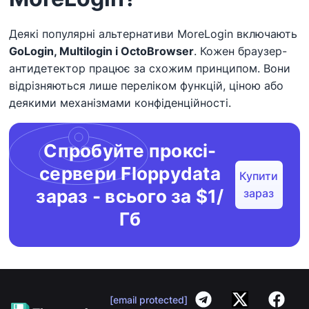
Деякі популярні альтернативи MoreLogin включають
GoLogin, Multilogin і OctoBrowser
. Кожен браузер-
антидетектор працює за схожим принципом. Вони
відрізняються лише переліком функцій, ціною або
деякими механізмами конфіденційності.
Спробуйте проксі-
сервери Floppydata
Купити
зараз - всього за $1/
зараз
Гб
[email protected]