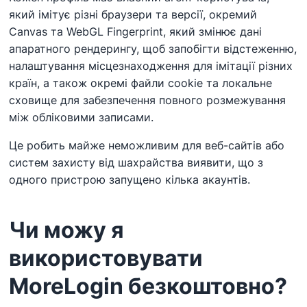
який імітує різні браузери та версії, окремий
Canvas та WebGL Fingerprint, який змінює дані
апаратного рендерингу, щоб запобігти відстеженню,
налаштування місцезнаходження для імітації різних
країн, а також окремі файли cookie та локальне
сховище для забезпечення повного розмежування
між обліковими записами.
Це робить майже неможливим для веб-сайтів або
систем захисту від шахрайства виявити, що з
одного пристрою запущено кілька акаунтів.
Чи можу я
використовувати
MoreLogin безкоштовно?