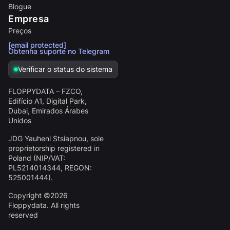
Blogue
Empresa
Preços
[email protected]
Obtenha suporte no Telegram
Verificar o status do sistema
FLOPPYDATA – FZCO,
Edifício A1, Digital Park,
Dubai, Emirados Árabes
Unidos
JDG Yauheni Stsiapnou
, sole
proprietorship registered in
Poland (NIP/VAT:
PL5214014344
, REGON:
525001444
).
Copyright ©2026
Floppydata. All rights
reserved