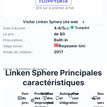
FLOPPYDATA
- 20% sur le premier achat
Visiter Linken Sphere site web
4.4/5
Cote d'écoute :
par
de $0
Le prix :
Built-in
Procurations :
Royaume-Uni
Siège social :
2017
Année de création :
Home
|
Antidetect Browsers
Linken Sphere Principales
caractéristiques
Fonctionnalités
Protection
Gestion
Automatisation
Conditions
Souti
du
des
des
et
commerciales
et
proxy
empreintes
profils
intégration
servi