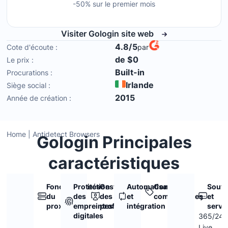
-50% sur le premier mois
Visiter Gologin site web
4.8/5
Cote d'écoute :
par
de $0
Le prix :
Built-in
Procurations :
Irlande
Siège social :
2015
Année de création :
Home
|
Antidetect Browsers
Gologin Principales
caractéristiques
Fonctionnalités
Protection
Gestion
Automatisation
Conditions
Souti
du
des
des
et
commerciales
et
proxy
empreintes
profils
intégration
servi
digitales
365/24/
Live