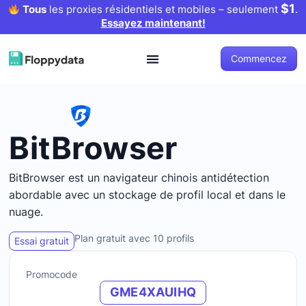
$1
Tous
les proxies résidentiels et mobiles – seulement
.
Essayez maintenant!
Commencez
BitBrowser
BitBrowser est un navigateur chinois antidétection
abordable avec un stockage de profil local et dans le
nuage.
Plan gratuit avec 10 profils
Essai gratuit
Promocode
GME4XAUIHQ