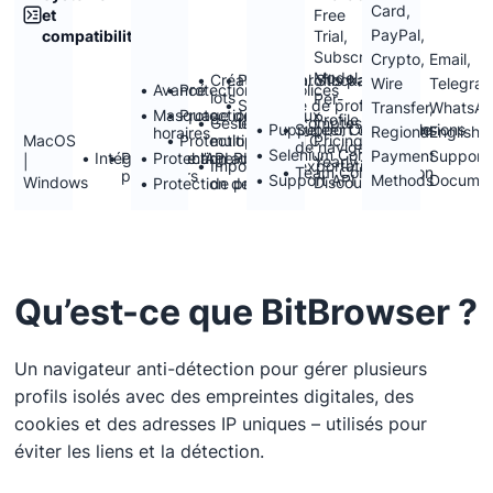
Card,
et
Free
PayPal,
compatibilité
Trial,
Subscription
Crypto,
Email,
Model,
Création de profils par
Profil local Stockage
Wire
Telegram
Avancé
Protection des polices
lots
Per-
Stockage de profils dans
Transfer,
WhatsAp
Masquage des fuseaux
Protection WebGL
Profile
Gestion des comptes
le nuage
Puppeteer Compatible
Support des extensions
Regional
English
horaires
MacOS
Protection WebRTC
multiples
Pricing,
de navigateur
Selenium Compatible
Payment
Support,
Intégration de l’API Proxy
Prise en charge d’un
Protection audio
|
Yearly
Importation/exportation
Team Collaboration
proxy tiers
Support API
Methods
Documen
Windows
Discounts
Protection de la toile
de profils
Qu’est-ce que BitBrowser ?
Un navigateur anti-détection pour gérer plusieurs
profils isolés avec des empreintes digitales, des
cookies et des adresses IP uniques – utilisés pour
éviter les liens et la détection.