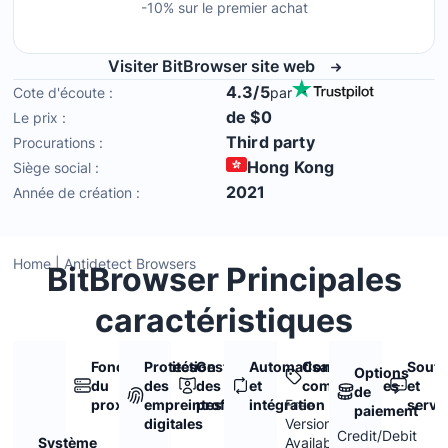
-10% sur le premier achat
Visiter BitBrowser site web
4.3/5
Cote d'écoute :
par
de $0
Le prix :
Third party
Procurations :
Hong Kong
Siège social :
2021
Année de création :
Home
|
Antidetect Browsers
BitBrowser Principales
caractéristiques
Fonctionnalités
Protection
Gestion
Automatisation
Conditions
Souti
Options
du
des
des
et
commerciales
et
de
proxy
empreintes
profils
intégration
Free
servi
paiement
digitales
Version
Credit/Debit
Système
Available,