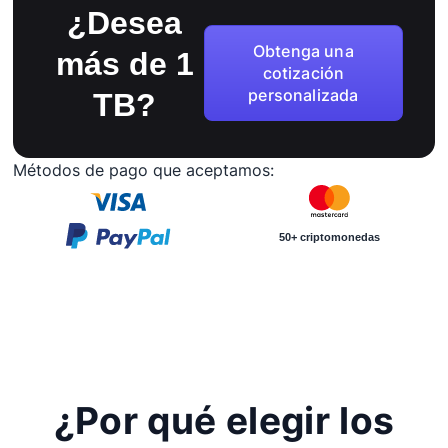
¿Desea
Obtenga una
más de 1
cotización
personalizada
TB?
Métodos de pago que aceptamos:
50+ criptomonedas
¿Por qué elegir los