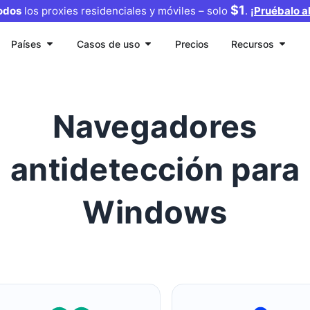
$1
odos
los proxies residenciales y móviles – solo
.
¡Pruébalo a
Países
Casos de uso
Precios
Recursos
Navegadores
antidetección para
Windows