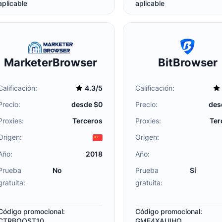
aplicable
aplicable
MarketerBrowser
BitBrowser
Calificación:
4.3/5
Calificación:
Precio:
desde $0
Precio:
des
Proxies:
Terceros
Proxies:
Ter
Origen:
Origen:
Año:
2018
Año:
Prueba
No
Prueba
Sí
gratuita:
gratuita:
Código promocional:
Código promocional:
CTRBOOST10
GME4XAUIHQ