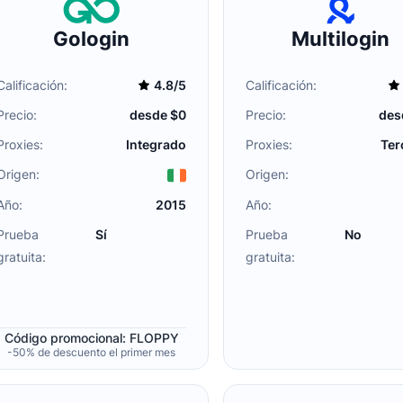
Gologin
Multilogin
Calificación:
4.8/5
Calificación:
Precio:
desde $0
Precio:
des
Proxies:
Integrado
Proxies:
Ter
Origen:
Origen:
Año:
2015
Año:
Prueba
Sí
Prueba
No
gratuita:
gratuita:
Código promocional: FLOPPY
-50% de descuento el primer mes