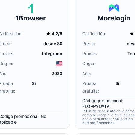
1Browser
Morelogin
Calificación:
4.2/5
Calificación:
Precio:
desde $0
Precio:
des
Proxies:
Integrado
Proxies:
Ter
Origen:
Origen:
Año:
2023
Año:
Prueba
Sí
Prueba
Sí
gratuita:
gratuita:
Código promocional:
FLOPPYDATA
-20% de descuento en la prime
compra. ¡Haga clic en el enlac
Código promocional: No
abajo para obtener 50 perfiles
aplicable
durante 2 semanas!