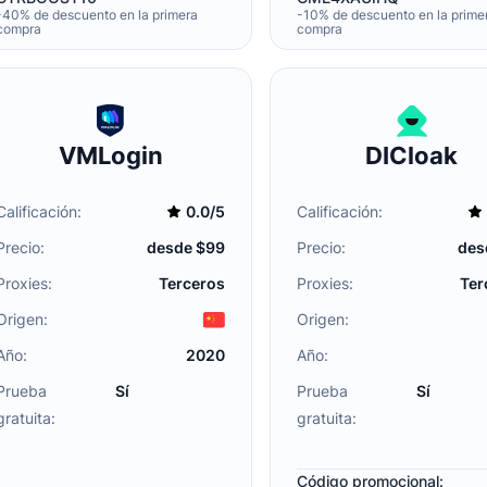
-40% de descuento en la primera
-10% de descuento en la prime
compra
compra
VMLogin
DICloak
Calificación:
0.0/5
Calificación:
Precio:
desde $99
Precio:
des
Proxies:
Terceros
Proxies:
Ter
Origen:
Origen:
Año:
2020
Año:
Prueba
Sí
Prueba
Sí
gratuita:
gratuita:
Código promocional: