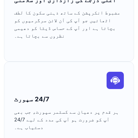
اعلی درجے کی رازداری اور سلامتی
مضبوط انکرپشن کے ساتھ ذہنی سکون کا لطف
اٹھائیں جو آپ کی آن لائن سرگرمیوں کو
بچاتا ہے اور آپ کے حساس ڈیٹا کو دھیمی
نظروں سے بچاتا ہے۔
24/7 سپورٹ
ہر قدم پر دھیان سے کسٹمر سپورٹ، جب بھی
آپ کو ضرورت ہو آپ کی مدد کے لیے 24/7
دستیاب ہے۔