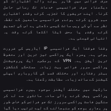
صرف فرانس میں ظاہر ہونے والے اشتہارات کو
دیکھنا، صرف فرانسیسی خدمات تک رسائی حاصل
کرنا۔ اپنے حریفوں کا تجزیہ کرتے وقت، اشتہاری
مہم شروع کرتے ہوئے، فرانسیسی سامعین کے نقطہ
نظر سے آپ کی ویب سائٹ کیسی دکھتی ہے اس کی تصدیق
کرتے وقت، یا محض ڈیٹا اکٹھا کرتے وقت یہ
انتہائی قیمتی ہے۔
وقتا فوقتا ایک فرانسیسی IP ایڈریس کی ضرورت
ہوتی ہے۔ پھر، ایک پراکسی تیز ترین اور محفوظ
ترین آپشن ہے۔ VPN کے برعکس، ایک پروفیشنل
پراکسی سرور فرانس بہت زیادہ مستحکم کنکشن،
بہتر رفتار، اور مختلف قسم کی کاروباری ایپلی
کیشنز کے ساتھ زیادہ مطابقت رکھتا ہے۔
مارکیٹ میں مختلف آپشنز موجود ہیں، فرانسیسی
پراکسی پیش کرنے والی سادہ سائٹوں سے لے کر
سنگین فاسٹ پراکسی سرورز تک جو فرانس کو خاص طور
پر بھاری بوجھ کو سنبھالنے کے لیے ترتیب دیا گیا