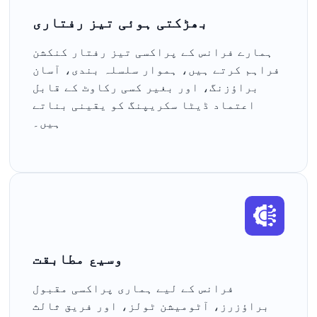
بھڑکتی ہوئی تیز رفتاری
ہمارے فرانس کے پراکسی تیز رفتار کنکشن
فراہم کرتے ہیں، ہموار سلسلہ بندی، آسان
براؤزنگ، اور بغیر کسی رکاوٹ کے قابل
اعتماد ڈیٹا سکریپنگ کو یقینی بناتے
ہیں۔
وسیع مطابقت
فرانس کے لیے ہماری پراکسی مقبول
براؤزرز، آٹومیشن ٹولز، اور فریق ثالث