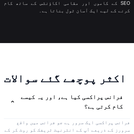
SEO کے کاموں اور مقامی اکاؤنٹس کے ساتھ کام
کرنے کے لیے ایک آسان ٹول بناتا ہے۔
اکثر پوچھے گئے سوالات
فرانس پراکسی کیا ہے، اور یہ کیسے
کام کرتی ہے؟
فرانس پراکسی ایک سرور ہے جو فرانس میں واقع
سرورز کے ذریعے آپ کے انٹرنیٹ ٹریفک کو روٹ کر کے