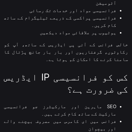
آٹومیشن
فرانسیسی مواد اور خدمات تک رسائی
فرانسیسی پراکسی کے ذریعے ٹیلیگرام کے ساتھ
کام کریں۔
یوٹیوب پر علاقائی مواد دیکھیں
خالص فرانس کے آئی پی ایڈریس کے ساتھ، آپ کو
رکاوٹوں، گرفتاریوں اور بار بار جانچ پڑتال کا
سامنا کرنے کا امکان کم ہوتا ہے۔
کس کو فرانسیسی IP ایڈریس
کی ضرورت ہے؟
SEO ماہرین اور مارکیٹرز جو فرانسیسی
مارکیٹ کے ساتھ کام کرتے ہیں۔
فرانس میں ای کامرس میں مصروف بیچنے والے
اور بیچوان