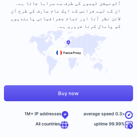
آٹومیشن ٹیموں کی طرف سے سراہا جاتا ہے۔
ان کے لیے فرانس کے ایک عام صارف کی طرح آن
لائن نظر آنا اور تمام جغرافیائی پابندیوں
کو پامال کرنا ضروری ہے۔
Buy now
1M+ IP addresses
<0.3 average speed
All countries
99.99% uptime