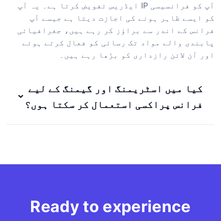
آپ کو فرانسیسی IP ایڈریس تفویض کرتا ہے۔ یہ آپ
کو ایسے ظاہر ہونے کی اجازت دیتا ہے جیسے آپ
فرانس کے اندر سے براؤز کر رہے ہیں، جغرافیائی
پابندی والے مواد تک رسائی کو فعال کرتے ہوئے
اور آن لائن رازداری کو بڑھا رہے ہیں۔
کیا میں اسٹریمنگ اور گیمنگ کے لیے
فرانس پراکسی استعمال کر سکتا ہوں؟
Ready to experience