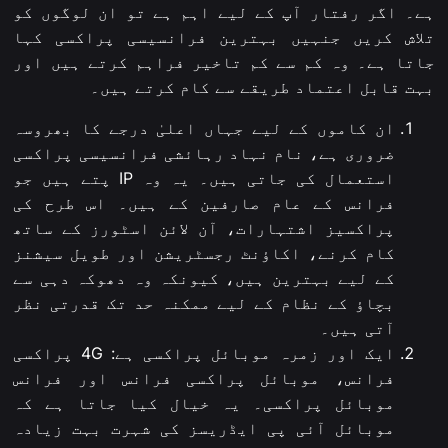
ہے۔ اگر رفتار آپ کے لیے اہم ہے تو ان لوگوں کو
تلاش کریں جنہیں بہترین فرانسیسی پراکسی کہا
جاتا ہے۔ وہ کم سے کم تاخیر فراہم کرتے ہیں اور
بہت قابل اعتماد طریقے سے کام کرتے ہیں۔
ان کاموں کے لیے جہاں اعلیٰ درجے کا بھروسہ
ضروری ہے، نام نہاد رہائشی فرانسیسی پراکسی
استعمال کی جاتی ہیں۔ یہ وہ IP پتے ہیں جو
فرانس کے عام صارفین کے ہیں۔ اس طرح کی
پراکسیز اشتہارات، آن لائن اسٹورز کے ساتھ
کام کرنے، اکاؤنٹ رجسٹریشن اور طویل سیشنز
کے لیے بہترین ہیں، کیونکہ وہ دھوکہ دہی سے
بچاؤ کے نظام کے لیے ممکنہ حد تک قدرتی نظر
آتی ہیں۔
ایک اور زمرہ موبائل پراکسی ہے: 4G پراکسی
فرانس، موبائل پراکسی فرانس اور فرانس
موبائل پراکسی۔ یہ خیال کیا جاتا ہے کہ
موبائل آئی پی ایڈریسز کی شہرت بہت زیادہ