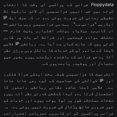
Floppydata فرانس کے پراکسی اس وقت کا انتخاب
کرتے ہیں جب انہیں فرانسیسی آن لائن مارکیٹ تک
حقیقی رسائی کی ضرورت ہوتی ہے، نہ کہ صرف ایک IP
ایڈریس "فرانس سے”۔ بہت سی فرانسیسی ویب سائٹس —
ای کامرس، میڈیا، بینک، اشتہاری پلیٹ فارم —
مختلف مواد، قیمتیں اور شرائط اس بات پر ظاہر
کرتی ہیں کہ صارف کہاں سے آیا ہے۔ رہائشی IP فلاپی
ڈیٹا کے ساتھ، آپ کو خدمات کا بالکل وہی ورژن نظر
آتا ہے جو فرانس کے باشندے دیکھتے ہیں، بغیر جیو
متبادل اور پوشیدہ پابندیوں کے۔
انٹرنیٹ کا فرانسیسی طبقہ سخت اینٹی فراڈ فلٹرز
اور IP کوالٹی کی حساسیت کے لیے بھی جانا جاتا
ہے۔ فلاپی ڈیٹا صاف، مقامی رہائشی راستوں کا
استعمال کرتا ہے، لہذا کنکشن قدرتی نظر آتے ہیں،
صفحات مستحکم طور پر لوڈ ہوتے ہیں، اور خدمات کو
غیر ضروری جانچ پڑتال کی ضرورت نہیں ہوتی ہے۔ یہ
فرانس پراکسیز کو ای کامرس، تجزیات، اشتہارات،