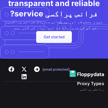
transparent and reliable
فرانس پراکسی service?
تیز، محفوظ، اور پریشانی سے پاک فرانس پراکسیز
جو آپ کی ضروریات کے لیے تیار کی گئی ہیں۔
Get started
[email protected]
Proxy Types
رہائشی پراکسی