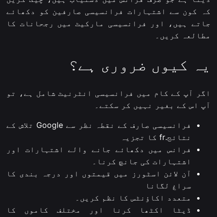
کہ کون سے اشتہارات فرانسیسی صارفین کو دکھائے
جاتے ہیں، اور فرانسیسی مارکیٹ میں رجحانات کا
مطالعہ کریں۔
یہ کیوں ضروری ہے؟
اگر آپ کے کام میں فرانسیسی انٹرنیٹ شامل ہے، تو
آپ اس کے بغیر نہیں کر سکتے۔
فرانسیسی صارف کے نقطہ نظر سے Google تلاش کے
نتائج.fr کا تجزیہ
فرانس میں دکھائے جانے والے اشتہارات اور
اشتہارات کی جانچ کرنا۔
آن لائن اسٹورز میں قیمتوں اور درجہ بندی کا
سراغ لگانا
متعدد اکاؤنٹس کا نظم کریں۔
ڈیٹا اکٹھا کرنا اور مختلف کاموں کا