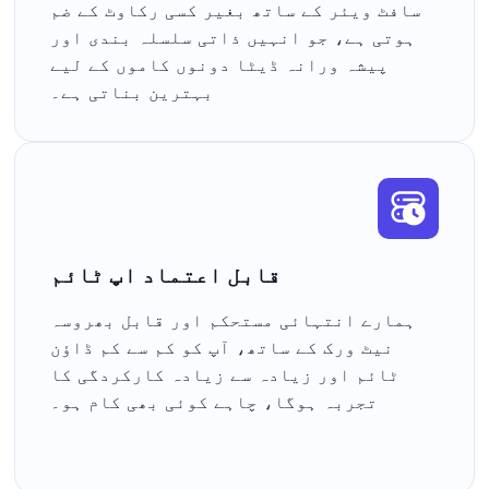
سافٹ ویئر کے ساتھ بغیر کسی رکاوٹ کے ضم
ہوتی ہے، جو انہیں ذاتی سلسلہ بندی اور
پیشہ ورانہ ڈیٹا دونوں کاموں کے لیے
بہترین بناتی ہے۔
قابل اعتماد اپ ٹائم
ہمارے انتہائی مستحکم اور قابل بھروسہ
نیٹ ورک کے ساتھ، آپ کو کم سے کم ڈاؤن
ٹائم اور زیادہ سے زیادہ کارکردگی کا
تجربہ ہوگا، چاہے کوئی بھی کام ہو۔