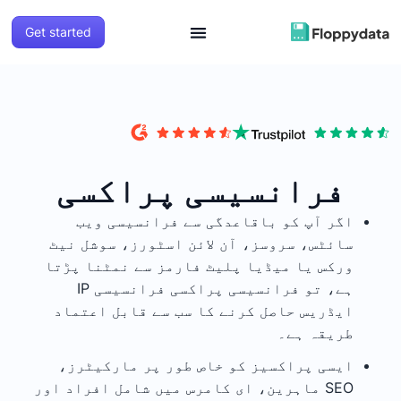
Get started
فرانسیسی پراکسی
اگر آپ کو باقاعدگی سے فرانسیسی ویب
سائٹس، سروسز، آن لائن اسٹورز، سوشل نیٹ
ورکس یا میڈیا پلیٹ فارمز سے نمٹنا پڑتا
ہے، تو فرانسیسی پراکسی فرانسیسی IP
ایڈریس حاصل کرنے کا سب سے قابل اعتماد
طریقہ ہے۔
ایسی پراکسیز کو خاص طور پر مارکیٹرز،
SEO ماہرین، ای کامرس میں شامل افراد اور