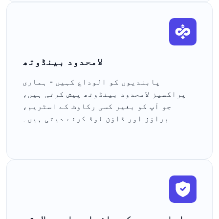
لامحدود بینڈوتھ
پابندیوں کو الوداع کہیں - ہماری
پراکسیز لامحدود بینڈوتھ پیش کرتی ہیں،
جو آپ کو بغیر کسی رکاوٹ کے اسٹریم،
براؤز اور ڈاؤن لوڈ کرنے دیتی ہیں۔