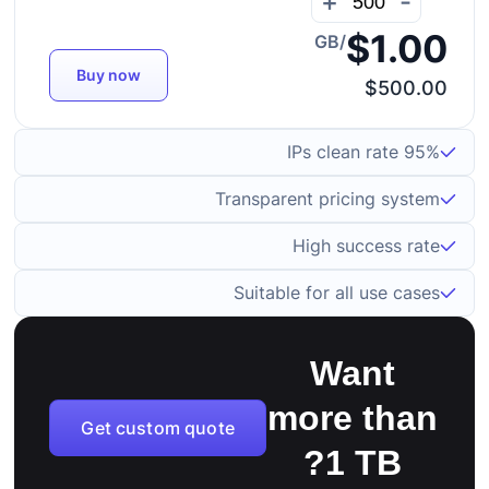
+
-
$1.00
/GB
Buy now
$500.00
95% IPs clean rate
Transparent pricing system
High success rate
Suitable for all use cases
Want
more than
Get custom quote
1 TB?