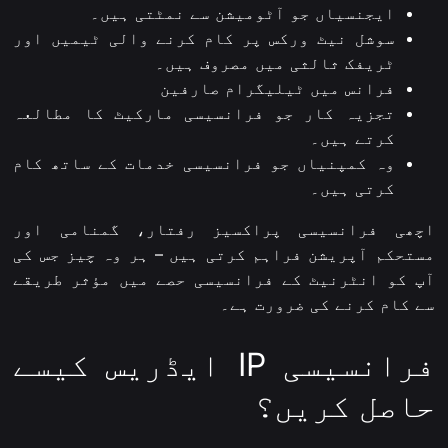
ایجنسیاں جو آٹومیشن سے نمٹتی ہیں۔
سوشل نیٹ ورکس پر کام کرنے والی ٹیمیں اور
ٹریفک ثالثی میں مصروف ہیں۔
فرانس میں ٹیلیگرام صارفین
تجزیہ کار جو فرانسیسی مارکیٹ کا مطالعہ
کرتے ہیں۔
وہ کمپنیاں جو فرانسیسی خدمات کے ساتھ کام
کرتی ہیں۔
اچھی فرانسیسی پراکسیز رفتار، گمنامی اور
مستحکم آپریشن فراہم کرتی ہیں – ہر وہ چیز جس کی
آپ کو انٹرنیٹ کے فرانسیسی حصے میں مؤثر طریقے
سے کام کرنے کی ضرورت ہے۔
فرانسیسی IP ایڈریس کیسے
حاصل کریں؟