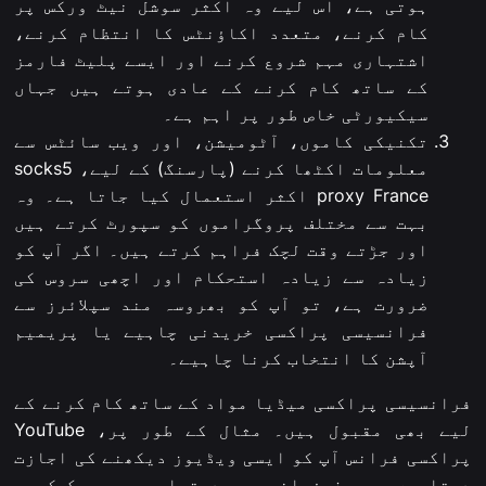
ہوتی ہے، اس لیے وہ اکثر سوشل نیٹ ورکس پر
کام کرنے، متعدد اکاؤنٹس کا انتظام کرنے،
اشتہاری مہم شروع کرنے اور ایسے پلیٹ فارمز
کے ساتھ کام کرنے کے عادی ہوتے ہیں جہاں
سیکیورٹی خاص طور پر اہم ہے۔
تکنیکی کاموں، آٹومیشن، اور ویب سائٹس سے
معلومات اکٹھا کرنے (پارسنگ) کے لیے، socks5
proxy France اکثر استعمال کیا جاتا ہے۔ وہ
بہت سے مختلف پروگراموں کو سپورٹ کرتے ہیں
اور جڑتے وقت لچک فراہم کرتے ہیں۔ اگر آپ کو
زیادہ سے زیادہ استحکام اور اچھی سروس کی
ضرورت ہے، تو آپ کو بھروسہ مند سپلائرز سے
فرانسیسی پراکسی خریدنی چاہیے یا پریمیم
آپشن کا انتخاب کرنا چاہیے۔
فرانسیسی پراکسی میڈیا مواد کے ساتھ کام کرنے کے
لیے بھی مقبول ہیں۔ مثال کے طور پر، YouTube
پراکسی فرانس آپ کو ایسی ویڈیوز دیکھنے کی اجازت
دیتا ہے جو صرف فرانس میں دستیاب ہیں، چیک کریں