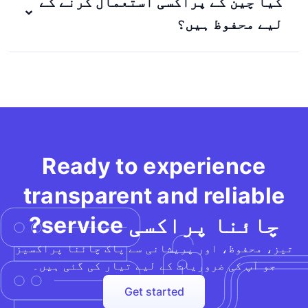
کیا چین کے پراکسی استعمال کرنے کے
لیے محفوظ ہیں؟
Ready to experience
transparent and reliable
چائنا پراکسی service?
تیز، محفوظ، اور پریشانی سے پاک چائنا پراکسیز
جو آپ کی ضروریات کے لیے تیار کی گئی ہیں۔
Get started