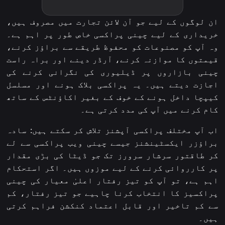
ان لوگوں کے لیے جو آن لائن تجارت میں مصروف ہیں،
خریداری کے لیے چینی پراکسی خاص طور پر اہم ہے۔
وہ آپ کو مصنوعات کو محفوظ طریقے سے براؤز کرنے،
قیمتوں کا موازنہ کرنے، آرڈر دینے اور براہ راست
چینی بازاروں پر ڈیلیوری کی نگرانی کرنے کی
اجازت دیتے ہیں۔ یہ پراکسی بلاک ہونے اور مسلسل
کیپچا داخل ہونے کے خوف کے بغیر اکاؤنٹس کے ساتھ
کام کرنے میں آپ کی مدد کرتی ہے۔
اب آپ مختلف پراکسی آپشنز تلاش کر سکتے ہیں: سادہ
براؤزر ایکسٹینشنز جیسے چینی ویب پراکسی سے لے
کر طاقتور سرشار سرورز تک جو ڈیٹا کی بڑی مقدار
پر کارروائی کرنے کے لیے موزوں ہیں۔ اگر استحکام
اہم ہے، تو آپ کو تیز رفتار اعلیٰ معیار کی چینی
پراکسیز کا انتخاب کرنا چاہیے جو تیز رفتار، کم
سے کم تاخیر اور قابل اعتماد کنکشن فراہم کرتی
ہیں۔