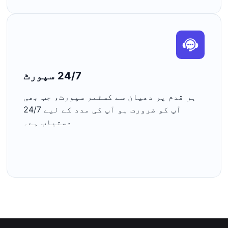
24/7 سپورٹ
ہر قدم پر دھیان سے کسٹمر سپورٹ، جب بھی
آپ کو ضرورت ہو آپ کی مدد کے لیے 24/7
دستیاب ہے۔