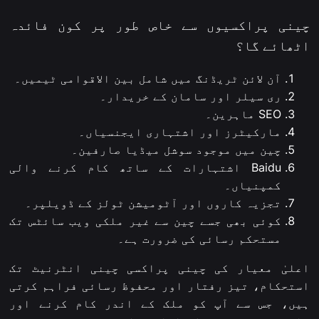
چینی پراکسیوں سے خاص طور پر کون فائدہ
اٹھائے گا؟
آن لائن ٹریڈنگ میں شامل بین الاقوامی ٹیمیں۔
ری سیلر اور سامان کے خریدار۔
SEO ماہرین۔
مارکیٹرز اور اشتہاری ایجنسیاں۔
چین میں موجود سوشل میڈیا صارفین۔
Baidu اشتہارات کے ساتھ کام کرنے والی
کمپنیاں۔
تجزیہ کاروں اور آٹومیشن ٹولز کے ڈویلپر۔
کوئی بھی جسے چین سے غیر ملکی ویب سائٹس تک
مستحکم رسائی کی ضرورت ہے۔
اعلیٰ معیار کی چینی پراکسی چینی انٹرنیٹ تک
استحکام، تیز رفتار اور محفوظ رسائی فراہم کرتی
ہیں، جس سے آپ کو ملک کے اندر کام کرنے اور