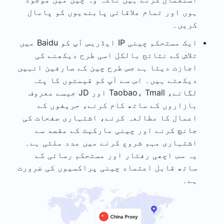
ہوں اور تمام علاقائی پابندیوں کو پامال
کریں۔
ایک مستحکم چینی IP ایڈریس آپ کو Baidu میں
تلاش کے نتائج بالکل اسی طرح دیکھنے کی
اجازت دیتا ہے جس طرح چین کے صارفین انہیں
دیکھتے ہیں۔ اس سے آپ کو قیمتوں کا پتہ
لگانے، Taobao، Tmall اور JD جیسے معروف
بازاروں کے ساتھ کام کرنے، حریفوں کے
اعمال کا مطالعہ کرنے، اشتہاری صفحات کی
جانچ کرنے اور چینی مارکیٹ کے مقصد سے
اشتہاری مہم شروع کرنے میں مدد ملتی ہے۔
یہ سب اچھی رفتار اور مستحکم رسائی کے
ساتھ قابل اعتماد چینی پراکسیوں کی ضرورت
ہے۔