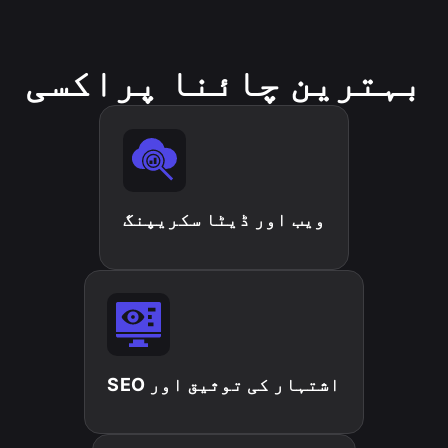
بہترین چائنا پراکسی
ویب اور ڈیٹا سکریپنگ
اشتہار کی توثیق اور SEO