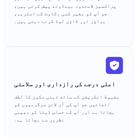
پراکسیز لامحدود بینڈوتھ پیش کرتی ہیں،
جو آپ کو بغیر کسی رکاوٹ کے اسٹریم،
براؤز اور ڈاؤن لوڈ کرنے دیتی ہیں۔
اعلی درجے کی رازداری اور سلامتی
مضبوط انکرپشن کے ساتھ ذہنی سکون کا لطف
اٹھائیں جو آپ کی آن لائن سرگرمیوں کو
بچاتا ہے اور آپ کے حساس ڈیٹا کو دھیمی
نظروں سے بچاتا ہے۔