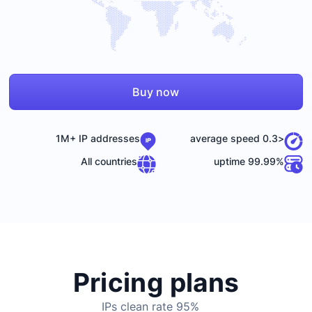
Buy now
1M+ IP addresses
<0.3 average speed
All countries
99.99% uptime
Pricing plans
95% IPs clean rate