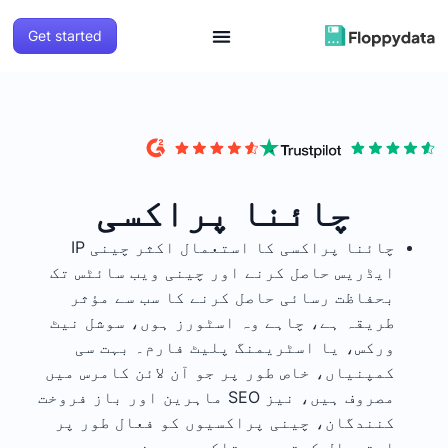
Get started
چائنا پراکسی
چائنا پراکسی کا استعمال اکثر چینی IP
ایڈریس حاصل کرنے اور چینی ویب سائٹس تک
بحفاظت رسائی حاصل کرنے کا سب سے مؤثر
طریقہ ہے، چاہے وہ اسٹورز ہوں، سوشل نیٹ
ورکس، یا اسٹریمنگ پلیٹ فارم۔ بہت سی
کمپنیاں، خاص طور پر جو آن لائن کامرس میں
مصروف ہیں، نیز SEO ماہرین اور باز فروخت
کنندگان، چینی پراکسیوں کو فعال طور پر
استعمال کرتے ہیں تاکہ وہ چین میں موجود