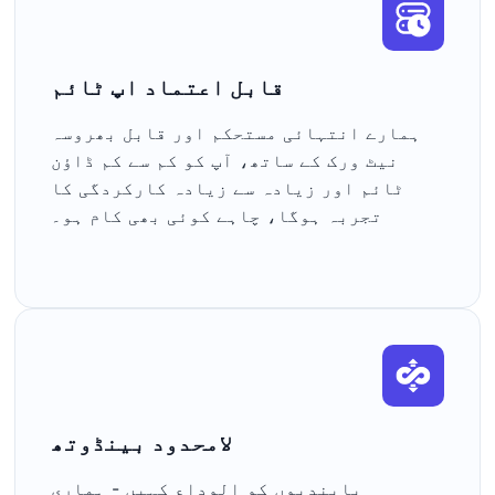
قابل اعتماد اپ ٹائم
ہمارے انتہائی مستحکم اور قابل بھروسہ
نیٹ ورک کے ساتھ، آپ کو کم سے کم ڈاؤن
ٹائم اور زیادہ سے زیادہ کارکردگی کا
تجربہ ہوگا، چاہے کوئی بھی کام ہو۔
لامحدود بینڈوتھ
پابندیوں کو الوداع کہیں - ہماری