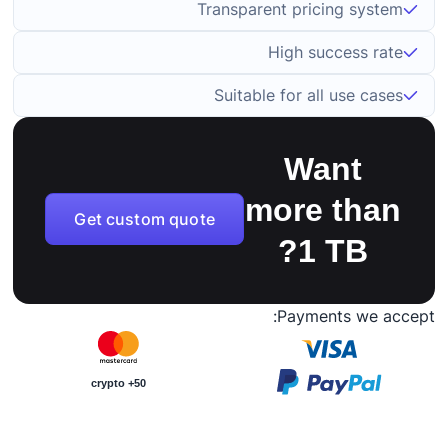
Transparent pricing system
High success rate
Suitable for all use cases
Want
more than
Get custom quote
1 TB?
Payments we accept:
50+ crypto