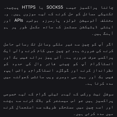
چائنا پراکسیز جیسے SOCKS5 یا HTTPS پیچیدہ
تکنیکی مسائل کو حل کرنے کے لیے موزوں ہیں۔ وہ
مختلف آٹومیشن ٹولز، پارسرز، بوٹس، APIs اور
اینٹی ڈیٹیکشن سسٹمز کے ساتھ مکمل طور پر ہم
آہنگ ہیں۔
اگر آپ کو چین سے غیر ملکی وسائل تک رسائی حاصل
کرنے کی ضرورت ہے، تو چین میں کام کرنے والی ایک
پراکسی صرف ضروری ہے۔ آئی پیز برائے فیس بک اور
انسٹاگرام آپ کو چینی فائر وال کی حدود کو
نظرانداز کرنے اور گوگل، انسٹاگرام، واٹس ایپ،
فیس بک اور بہت سی دوسری ویب سائٹس کھولنے میں
مدد کرتا ہے۔
سوشل نیٹ ورکس کے لیے، ٹیلی گرام کے لیے خصوصی
پراکسیز ہیں جو اس میسنجر کو بلاک کرنے سے بچنے
اور اسے چین میں مستحکم طریقے سے استعمال کرنے
میں مدد کرتی ہیں۔