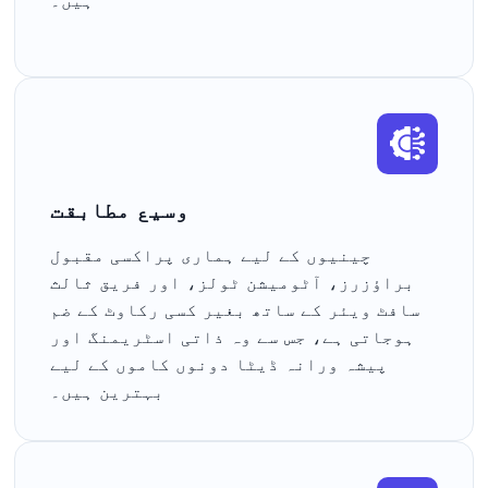
ہیں۔
وسیع مطابقت
چینیوں کے لیے ہماری پراکسی مقبول
براؤزرز، آٹومیشن ٹولز، اور فریق ثالث
سافٹ ویئر کے ساتھ بغیر کسی رکاوٹ کے ضم
ہوجاتی ہے، جس سے وہ ذاتی اسٹریمنگ اور
پیشہ ورانہ ڈیٹا دونوں کاموں کے لیے
بہترین ہیں۔