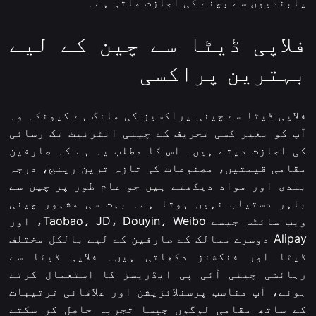
پابندیوں سے بچنے کی اجازت ملتی ہے۔
فلاپی ڈیٹا سے چین کے لیے
بہترین پراکسی
فلاپی ڈیٹا سے چینی پراکسیز کی مانگ ہے کیونکہ وہ
آپ کو بغیر کسی تحریف کے چینی انٹرنیٹ تک رسائی
کی اجازت دیتے ہیں۔ اس کا مطلب یہ ہے کہ صارفین
مقامی قیمتیں، مصنوعات کی تازہ ترین رینج، درجہ
بندی اور مواد دیکھتے ہیں جو عام طور پر چین سے
باہر دستیاب نہیں ہوتا ہے۔ بہت سی مشہور چینی
ویب سائٹس جیسے Taobao، JD، Douyin، Weibo، اور
Alipay دوسرے ممالک کے صارفین کے لیے بالکل مختلف
ڈیٹا اور فنکشنز دکھاتی ہیں۔ فلاپی ڈیٹا سے
رہائشی چینی آئی پی ایڈریسز کا استعمال کرتے
ہوئے، آپ مناسب پرسنلائزیشن اور علاقائی ترتیبات
کے ساتھ مقامی لوگوں جیسا تجربہ حاصل کر سکتے