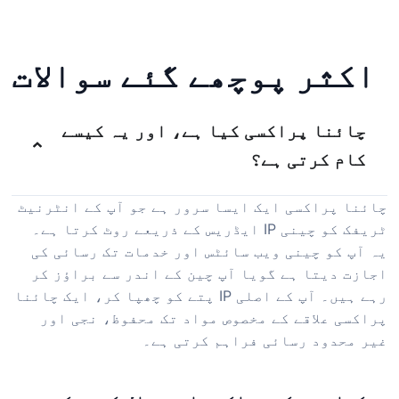
اکثر پوچھے گئے سوالات
چائنا پراکسی کیا ہے، اور یہ کیسے
کام کرتی ہے؟
چائنا پراکسی ایک ایسا سرور ہے جو آپ کے انٹرنیٹ
ٹریفک کو چینی IP ایڈریس کے ذریعے روٹ کرتا ہے۔
یہ آپ کو چینی ویب سائٹس اور خدمات تک رسائی کی
اجازت دیتا ہے گویا آپ چین کے اندر سے براؤز کر
رہے ہیں۔ آپ کے اصلی IP پتے کو چھپا کر، ایک چائنا
پراکسی علاقے کے مخصوص مواد تک محفوظ، نجی اور
غیر محدود رسائی فراہم کرتی ہے۔