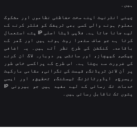
ہیں۔
چینی انٹرنیٹ اپنے سخت حفاظتی نظاموں اور مشکوک
معلوم ہونے والی کسی بھی ٹریفک کو فلٹر کرنے کے
لیے جانا جاتا ہے۔ فلاپی ڈیٹا اصلی IP پتے استعمال
کرتا ہے جو صاف ستھرا روٹ ہوتے ہیں اور گھر کے
باقاعدہ کنکشن کی طرح نظر آتے ہیں۔ یہ اضافی
چیکس، کیپچاز، اور سائٹس پر دوبارہ لاگ ان کرنے
کی ضرورت سے بچتا ہے۔ اس طرح کے پراکسی خاص طور
پر آن لائن ٹریڈنگ، قیمت کی نگرانی، مقامی مارکیٹ
ریسرچ، ایڈورٹائزنگ ٹیسٹنگ، تحقیق، اور ایسی
خدمات تک رسائی کے لیے مفید ہیں جو بیرونی IP
پتوں تک ناقابل رسائی ہیں۔