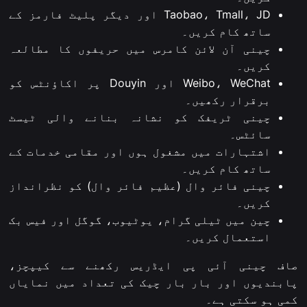
Taobao، Tmall، JD اور دیگر پلیٹ فارمز کے
ساتھ کام کریں۔
چینی آن لائن کامرس میں حریفوں کا مطالعہ
کریں۔
Weibo، WeChat اور Douyin پر اکاؤنٹس کو
برقرار رکھیں۔
چینی ٹریفک کو نشانہ بنانے والی ٹیسٹ
سائٹس۔
اشتہارات میں مشغول ہوں اور مقامی خدمات کے
ساتھ کام کریں۔
چینی فائر وال (عظیم فائر وال) کو نظرانداز
کریں۔
چین میں ٹیلی گرام، یوٹیوب، گوگل اور فیس بک
استعمال کریں۔
صاف چینی آئی پی ایڈریس رکھنے سے کیپچز،
پابندیوں اور بار بار چیک کی تعداد میں نمایاں
کمی ہو سکتی ہے۔