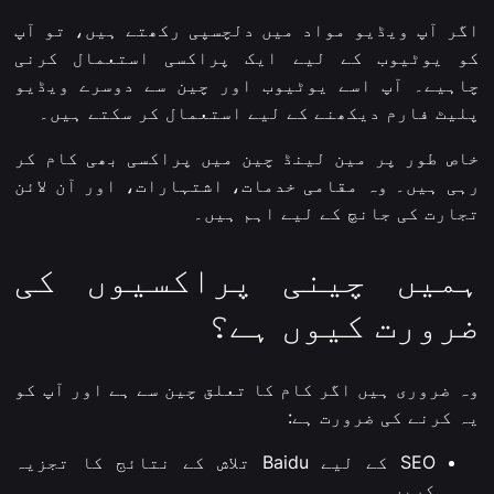
اگر آپ ویڈیو مواد میں دلچسپی رکھتے ہیں، تو آپ
کو یوٹیوب کے لیے ایک پراکسی استعمال کرنی
چاہیے۔ آپ اسے یوٹیوب اور چین سے دوسرے ویڈیو
پلیٹ فارم دیکھنے کے لیے استعمال کر سکتے ہیں۔
خاص طور پر مین لینڈ چین میں پراکسی بھی کام کر
رہی ہیں۔ وہ مقامی خدمات، اشتہارات، اور آن لائن
تجارت کی جانچ کے لیے اہم ہیں۔
ہمیں چینی پراکسیوں کی
ضرورت کیوں ہے؟
وہ ضروری ہیں اگر کام کا تعلق چین سے ہے اور آپ کو
یہ کرنے کی ضرورت ہے:
SEO کے لیے Baidu تلاش کے نتائج کا تجزیہ
کریں۔