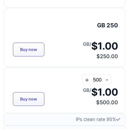
250 GB
$1.00
/GB
Buy now
$250.00
+
-
$1.00
/GB
Buy now
$500.00
95% IPs clean rate