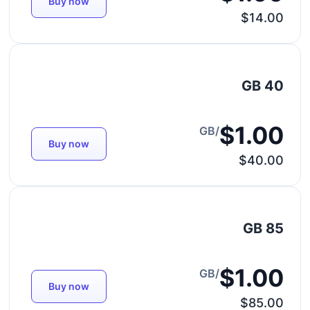
Buy now
$14.00
40 GB
$1.00
/GB
Buy now
$40.00
85 GB
$1.00
/GB
Buy now
$85.00