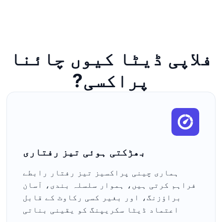
فلاپی ڈیٹا کیوں چائنا
پراکسی?
بھڑکتی ہوئی تیز رفتاری
ہماری چینی پراکسیز تیز رفتار رابطے
فراہم کرتی ہیں، ہموار سلسلہ بندی، آسان
براؤزنگ، اور بغیر کسی رکاوٹ کے قابل
اعتماد ڈیٹا سکریپنگ کو یقینی بناتی