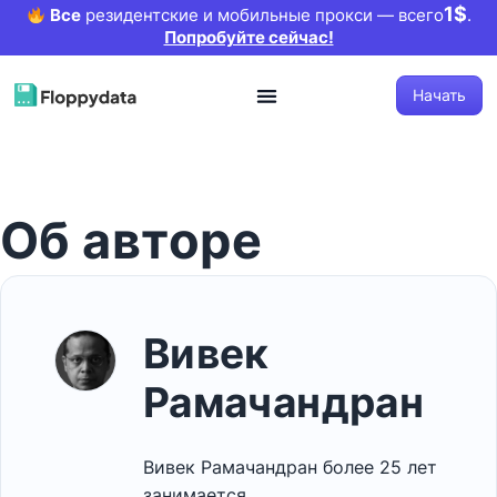
1$
Все
резидентские и мобильные прокси — всего
.
Попробуйте сейчас!
Начать
Об авторе
Вивек
Рамачандран
Вивек Рамачандран более 25 лет
занимается